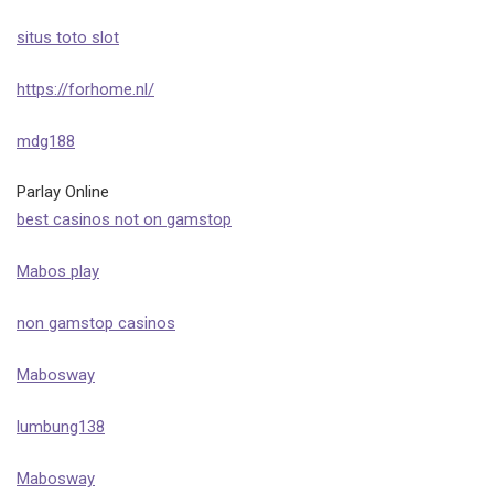
situs toto slot
https://forhome.nl/
mdg188
Parlay Online
best casinos not on gamstop
Mabos play
non gamstop casinos
Mabosway
lumbung138
Mabosway