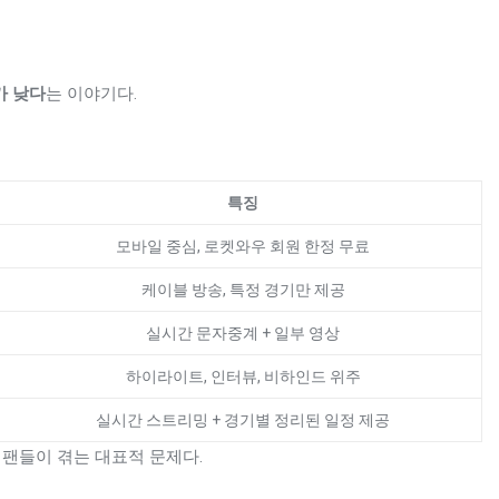
가 낮다
는 이야기다.
특징
모바일 중심, 로켓와우 회원 한정 무료
케이블 방송, 특정 경기만 제공
실시간 문자중계 + 일부 영상
하이라이트, 인터뷰, 비하인드 위주
실시간 스트리밍 + 경기별 정리된 일정 제공
 팬들이 겪는 대표적 문제다.