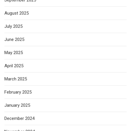
September 2025
August 2025
July 2025
June 2025
May 2025
April 2025
March 2025
February 2025
January 2025
December 2024