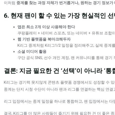
이처럼
중계를 찾는 과정 자체가 번거롭거나, 원하는 경기 정보가
6. 현재 팬이 할 수 있는 가장 현실적인 
앱은 최소 2개 이상 사용해야 한다
쿠팡플레이 + 네이버 스포츠, 또는 네이버 + 유튜브 조합
웹 기반 플랫폼을 북마크해두자
K리그 중계처럼 K리그1/2 일정을 정리해주고, 실제 중
소셜 미디어 활용
구단 공식 SNS, 선수 개인 계정, 팬 커뮤니티를 통해 경기
결론: 지금 필요한 건 ‘선택’이 아니라 ‘통
K리그는 경기력 못지않게 콘텐츠 플랫폼 경쟁에서도 성장할 수 있
중계는 단지 시청 수단이 아니라 팬과 리그를 연결하는 핵심 연결
리그 입장에서는 중계 일정을 하나로 통합하고, 팬 입장에서는 다
결국, K리그를 더 많은 사람들이 즐기기 위해 필요한 건 더 좋은 