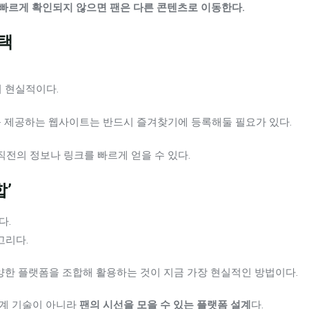
 빠르게 확인되지 않으면 팬은 다른 콘텐츠로 이동한다.
선택
이 현실적이다.
계를 제공하는 웹사이트는 반드시 즐겨찾기에 등록해둘 필요가 있다.
 직전의 정보나 링크를 빠르게 얻을 수 있다.
합’
다.
고리다.
양한 플랫폼을 조합해 활용하는 것이 지금 가장 현실적인 방법이다.
중계 기술이 아니라
팬의 시선을 모을 수 있는 플랫폼 설계
다.