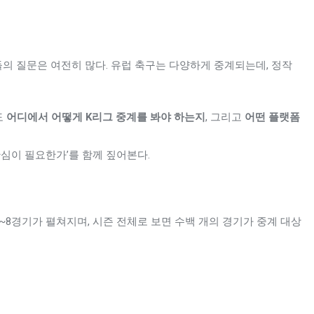
의 질문은 여전히 많다. 유럽 축구는 다양하게 중계되는데, 정작
도
어디에서 어떻게 K리그 중계를 봐야 하는지
, 그리고
어떤 플랫폼
관심이 필요한가’를 함께 짚어본다.
 6~8경기가 펼쳐지며, 시즌 전체로 보면 수백 개의 경기가 중계 대상