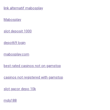
link alternatif mabosplay
Mabosplay
slot deposit 1000
depot69 login
mabosplay.com
best rated casinos not on gamstop
casinos not registered with gamstop
slot gacor depo 10k
mdg188