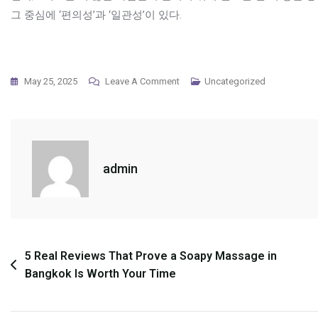
그 중심에 ‘편의성’과 ‘일관성’이 있다.
On
May 25, 2025
Leave A Comment
Uncategorized
K
리
그
중
admin
계,
국
내
축
구
Post
5 Real Reviews That Prove a Soapy Massage in
팬
Bangkok Is Worth Your Time
navigation
이
몰