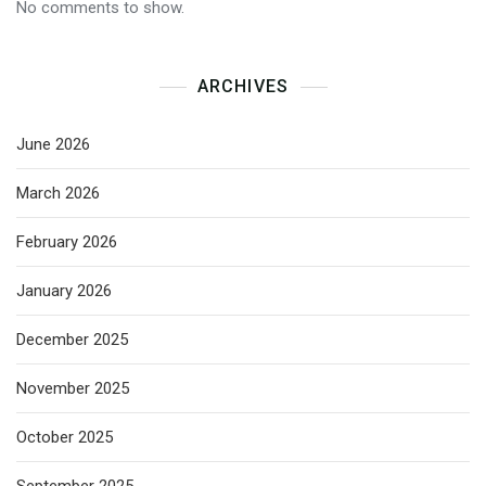
No comments to show.
ARCHIVES
June 2026
March 2026
February 2026
January 2026
December 2025
November 2025
October 2025