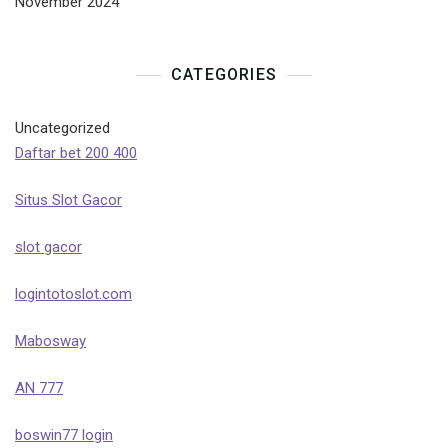
November 2024
CATEGORIES
Uncategorized
Daftar bet 200 400
Situs Slot Gacor
slot gacor
logintotoslot.com
Mabosway
AN 777
boswin77 login