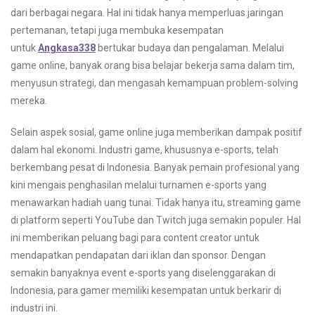
dari berbagai negara. Hal ini tidak hanya memperluas jaringan
pertemanan, tetapi juga membuka kesempatan
untuk
Angkasa338
bertukar budaya dan pengalaman. Melalui
game online, banyak orang bisa belajar bekerja sama dalam tim,
menyusun strategi, dan mengasah kemampuan problem-solving
mereka.
Selain aspek sosial, game online juga memberikan dampak positif
dalam hal ekonomi. Industri game, khususnya e-sports, telah
berkembang pesat di Indonesia. Banyak pemain profesional yang
kini mengais penghasilan melalui turnamen e-sports yang
menawarkan hadiah uang tunai. Tidak hanya itu, streaming game
di platform seperti YouTube dan Twitch juga semakin populer. Hal
ini memberikan peluang bagi para content creator untuk
mendapatkan pendapatan dari iklan dan sponsor. Dengan
semakin banyaknya event e-sports yang diselenggarakan di
Indonesia, para gamer memiliki kesempatan untuk berkarir di
industri ini.