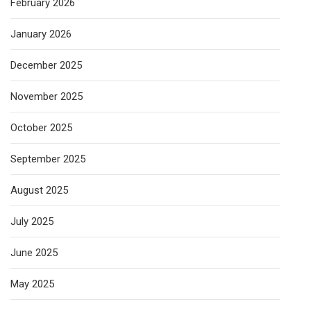
February 2026
January 2026
December 2025
November 2025
October 2025
September 2025
August 2025
July 2025
June 2025
May 2025