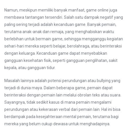
Namun, meskipun memiliki banyak manfaat, game online juga
membawa tantangan tersendiri. Salah satu dampak negatif yang
paling sering terjadi adalah kecanduan game. Banyak pemain,
terutama anak-anak dan remaja, yang menghabiskan waktu
berlebihan untuk bermain game, sehingga mengganggu kegiatan
sehari-hari mereka seperti belajar, berolahraga, atau berinteraksi
dengan keluarga. Kecanduan game dapat menyebabkan
gangguan kesehatan fisik, seperti gangguan penglihatan, sakit
kepala, atau gangguan tidur.
Masalah lainnya adalah potensi perundungan atau bullying yang
terjadi di dunia maya. Dalam beberapa game, pemain dapat
berinteraksi dengan pemain lain melalui obrolan teks atau suara.
Sayangnya, tidak sedikit kasus di mana pemain mengalami
perundungan atau kekerasan verbal dari pemain lain. Hal ini bisa
berdampak pada kesejahteraan mental pemain, terutama bagi
mereka yang belum cukup dewasa untuk menghadapinya.