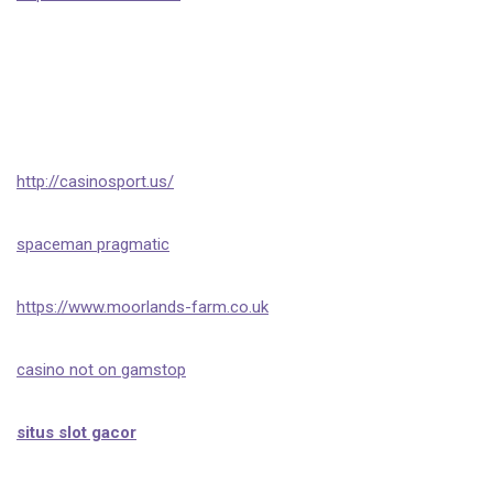
http://casinosport.us/
spaceman pragmatic
https://www.moorlands-farm.co.uk
casino not on gamstop
situs slot gacor