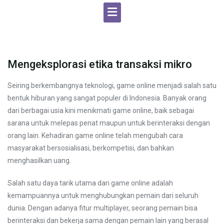
Mengeksplorasi etika transaksi mikro
Seiring berkembangnya teknologi, game online menjadi salah satu
bentuk hiburan yang sangat populer di Indonesia. Banyak orang
dari berbagai usia kini menikmati game online, baik sebagai
sarana untuk melepas penat maupun untuk berinteraksi dengan
orang lain. Kehadiran game online telah mengubah cara
masyarakat bersosialisasi, berkompetisi, dan bahkan
menghasilkan uang.
Salah satu daya tarik utama dari game online adalah
kemampuannya untuk menghubungkan pemain dari seluruh
dunia. Dengan adanya fitur multiplayer, seorang pemain bisa
berinteraksi dan bekerja sama dengan pemain lain yang berasal