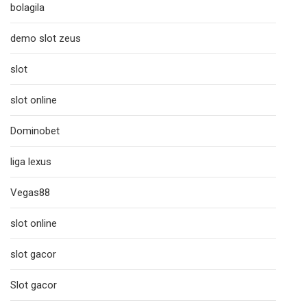
bolagila
demo slot zeus
slot
slot online
Dominobet
liga lexus
Vegas88
slot online
slot gacor
Slot gacor