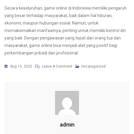
Secara keseluruhan, game online di Indonesia memiliki pengaruh
yang besar terhadap masyarakat, baik dalam hal hiburan,
ekonomi, maupun hubungan sosial. Namun, untuk
memaksimalkan manfaatnya, penting untuk memiliki kontrol diri
yang baik. Dengan pengawasan yang tepat dari orang tua dan
masyarakat, game online bisa menjadi alat yang positif bagi
perkembangan pribadi dan profesional.
On
Aug 15, 2025
Leave A Comment
Uncategorized
Mengeksplorasi
Etika
Transaksi
Mikro
admin