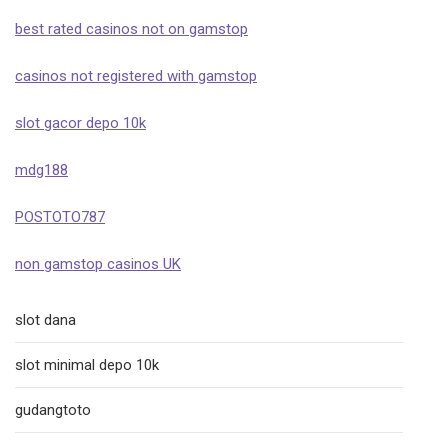
best rated casinos not on gamstop
casinos not registered with gamstop
slot gacor depo 10k
mdg188
POSTOTO787
non gamstop casinos UK
slot dana
slot minimal depo 10k
gudangtoto