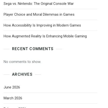
Sega vs. Nintendo: The Original Console War
Player Choice and Moral Dilemmas in Games
How Accessibility Is Improving in Modern Games
How Augmented Reality Is Enhancing Mobile Gaming
RECENT COMMENTS
No comments to show.
ARCHIVES
June 2026
March 2026