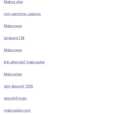
Mabos play
non gamstop casinos
Mabosway
lumbung138
Mabosway
link alternatif mabosplay
Mabosplay
slot deposit 1000
depot69 login
mabosplay.com