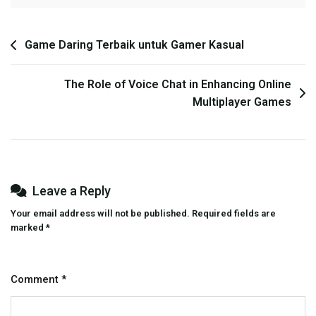
Post
Game Daring Terbaik untuk Gamer Kasual
navigation
The Role of Voice Chat in Enhancing Online
Multiplayer Games
Leave a Reply
Your email address will not be published.
Required fields are
marked
*
Comment
*