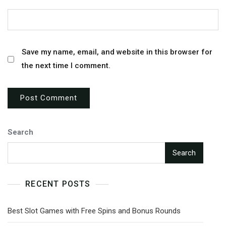
Save my name, email, and website in this browser for
the next time I comment.
Search
Search
RECENT POSTS
Best Slot Games with Free Spins and Bonus Rounds