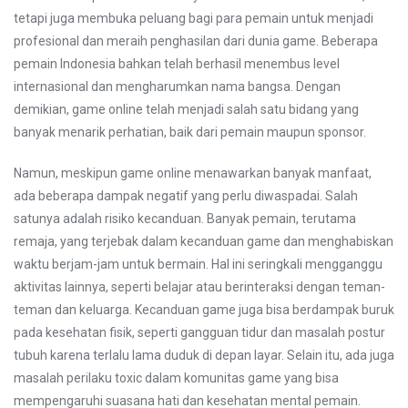
tetapi juga membuka peluang bagi para pemain untuk menjadi
profesional dan meraih penghasilan dari dunia game. Beberapa
pemain Indonesia bahkan telah berhasil menembus level
internasional dan mengharumkan nama bangsa. Dengan
demikian, game online telah menjadi salah satu bidang yang
banyak menarik perhatian, baik dari pemain maupun sponsor.
Namun, meskipun game online menawarkan banyak manfaat,
ada beberapa dampak negatif yang perlu diwaspadai. Salah
satunya adalah risiko kecanduan. Banyak pemain, terutama
remaja, yang terjebak dalam kecanduan game dan menghabiskan
waktu berjam-jam untuk bermain. Hal ini seringkali mengganggu
aktivitas lainnya, seperti belajar atau berinteraksi dengan teman-
teman dan keluarga. Kecanduan game juga bisa berdampak buruk
pada kesehatan fisik, seperti gangguan tidur dan masalah postur
tubuh karena terlalu lama duduk di depan layar. Selain itu, ada juga
masalah perilaku toxic dalam komunitas game yang bisa
mempengaruhi suasana hati dan kesehatan mental pemain.