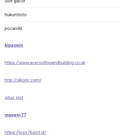
Slot gacor
hukumtoto
pocari4d
kipaswin
https://www.aceroofingandbuilding.co.uk
http://slkoric.com/
situs slot
maxwin77
https://joss76slot.id/