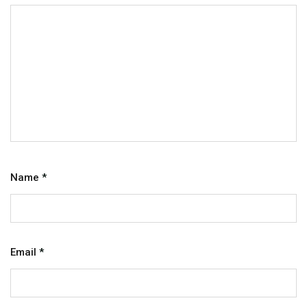
Name
*
Email
*