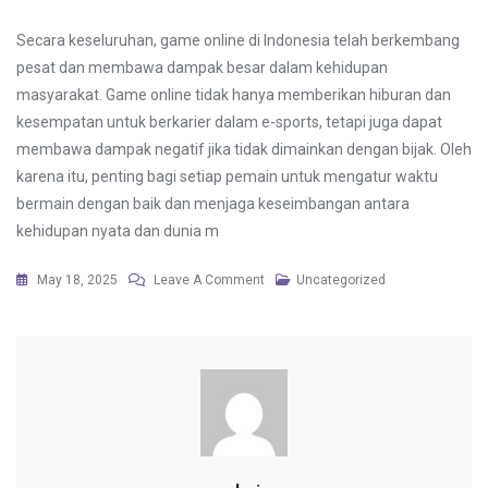
Secara keseluruhan, game online di Indonesia telah berkembang
pesat dan membawa dampak besar dalam kehidupan
masyarakat. Game online tidak hanya memberikan hiburan dan
kesempatan untuk berkarier dalam e-sports, tetapi juga dapat
membawa dampak negatif jika tidak dimainkan dengan bijak. Oleh
karena itu, penting bagi setiap pemain untuk mengatur waktu
bermain dengan baik dan menjaga keseimbangan antara
kehidupan nyata dan dunia m
On
May 18, 2025
Leave A Comment
Uncategorized
Menjelajahi
Peran
Kelas
Karakter
Dalam
RPG
Daring