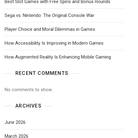
Best Slot Games with Free Spins and Bonus Rounds
Sega vs. Nintendo: The Original Console War
Player Choice and Moral Dilemmas in Games
How Accessibility Is Improving in Modern Games
How Augmented Reality Is Enhancing Mobile Gaming
RECENT COMMENTS
No comments to show.
ARCHIVES
June 2026
March 2026