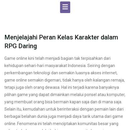
Menjelajahi Peran Kelas Karakter dalam
RPG Daring
Game online kini telah menjadi bagian tak terpisahkan dari
kehidupan sehari-hari masyarakat Indonesia. Seiring dengan
perkembangan teknologi dan semakin luasnya akses internet,
game online semakin digemari, tidak hanya oleh kalangan remaja,
tetapi juga oleh orang dewasa. Hal ini terjadi karena banyaknya
pilihan game yang dapat dimainkan melalui ponsel atau komputer,
yang membuat orang bisa bermain kapan saja dan di mana saja.
Selain itu, kemudahan untuk berinteraksi dengan pemain lain dari
berbagai belahan dunia juga menjadi daya tarik utama dari game
online. Fenomena ini telah menciptakan komunitas besar yang