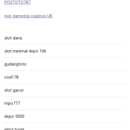
POSTOTO787
non gamstop casinos UK
slot dana
slot minimal depo 10k
gudangtoto
cod178
slot gacor
mpo777
depo 5000
jebol togel