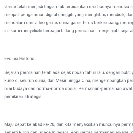
Game telah menjadi bagian tak terpisahkan dari budaya manusia 
menjadi pengalaman digital canggih yang menghibur, mendidik, dan 
mendalam dari video game, dunia game terus berkembang, meningg
ini, kami menyelidiki berbagai bidang permainan, menjelajahi sejar
Evolusi Historis:
Sejarah permainan telah ada sejak ribuan tahun lalu, dengan bukt
kuno di seluruh dunia, dari Mesir hingga Cina, mengembangkan per
nilai budaya dan norma-norma sosial. Permainan-permainan awal ini
pemikiran strategis.
Maju cepat ke abad ke-20, dan kita menyaksikan munculnya perma
seperti Pong dan Space Invaders. Popularitas permainan arkade 