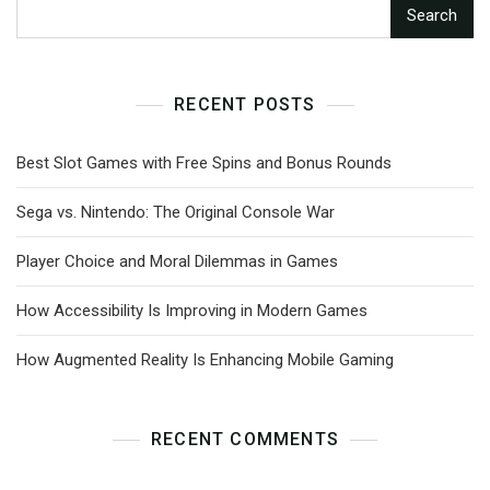
Search
RECENT POSTS
Best Slot Games with Free Spins and Bonus Rounds
Sega vs. Nintendo: The Original Console War
Player Choice and Moral Dilemmas in Games
How Accessibility Is Improving in Modern Games
How Augmented Reality Is Enhancing Mobile Gaming
RECENT COMMENTS