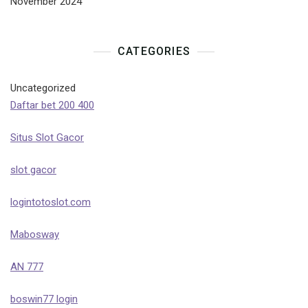
November 2024
CATEGORIES
Uncategorized
Daftar bet 200 400
Situs Slot Gacor
slot gacor
logintotoslot.com
Mabosway
AN 777
boswin77 login