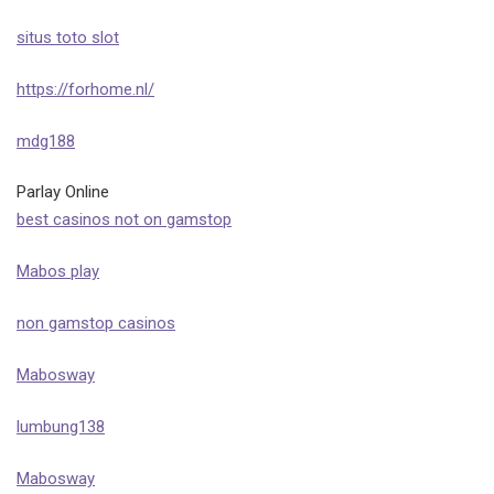
situs toto slot
https://forhome.nl/
mdg188
Parlay Online
best casinos not on gamstop
Mabos play
non gamstop casinos
Mabosway
lumbung138
Mabosway