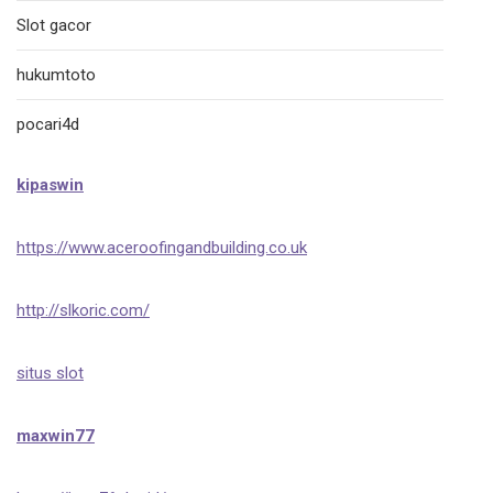
Slot gacor
hukumtoto
pocari4d
kipaswin
https://www.aceroofingandbuilding.co.uk
http://slkoric.com/
situs slot
maxwin77