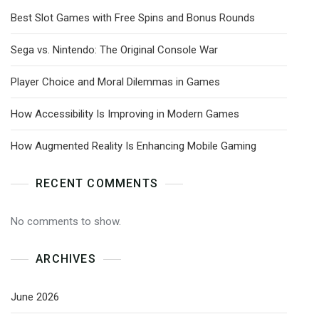
Best Slot Games with Free Spins and Bonus Rounds
Sega vs. Nintendo: The Original Console War
Player Choice and Moral Dilemmas in Games
How Accessibility Is Improving in Modern Games
How Augmented Reality Is Enhancing Mobile Gaming
RECENT COMMENTS
No comments to show.
ARCHIVES
June 2026