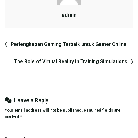
admin
Post
Perlengkapan Gaming Terbaik untuk Gamer Online
navigation
The Role of Virtual Reality in Training Simulations
Leave a Reply
Your email address will not be published.
Required fields are
marked
*