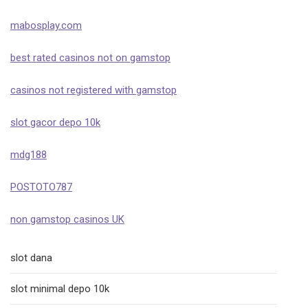
mabosplay.com
best rated casinos not on gamstop
casinos not registered with gamstop
slot gacor depo 10k
mdg188
POSTOTO787
non gamstop casinos UK
slot dana
slot minimal depo 10k