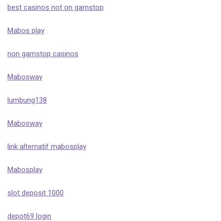
best casinos not on gamstop
Mabos play
non gamstop casinos
Mabosway
lumbung138
Mabosway
link alternatif mabosplay
Mabosplay
slot deposit 1000
depot69 login