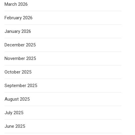
March 2026
February 2026
January 2026
December 2025
November 2025
October 2025
September 2025
August 2025
July 2025
June 2025