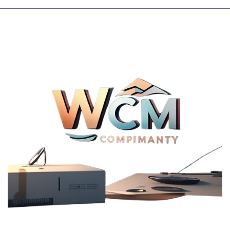
Skip
to
content