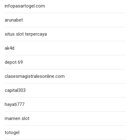
infopasartogel.com
arunabet
situs slot terpercaya
ak4d
depot 69
clasesmagistralesonline.com
capital303
hayati777
mamen slot
totogel